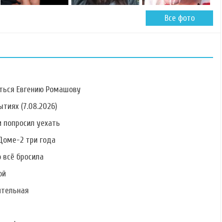
Все фото
ться Евгению Ромашову
тиях (7.08.2026)
 попросил уехать
Фото Дарьи
Фото Олега
Фото Сергея
Дударевой
Бурханова
Катасонова
Доме-2 три года
о всё бросила
ой
ительная
Фото Дениса
Фото Яны Рудовой
Фото Венцеслава
Каленова
Венгржановского