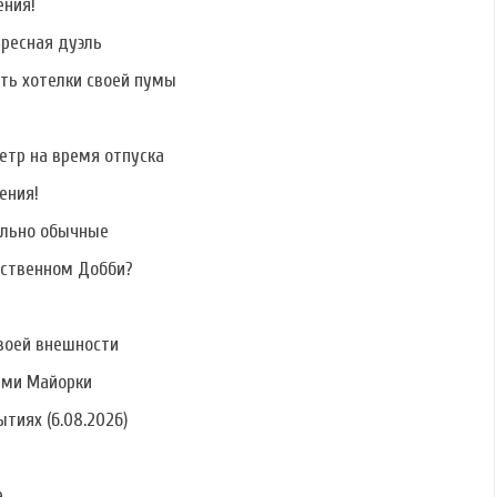
ения!
ересная дуэль
ать хотелки своей пумы
етр на время отпуска
ения!
ально обычные
бственном Добби?
воей внешности
ами Майорки
тиях (6.08.2026)
е