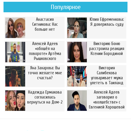
Популярное
Анастасия
Юлия Ефременкова:
Ситникова: Нас
Я доверилась суду
больше нет
Алексей Адеев
Викторию Боню
«обошёл на
расстроила реакция
повороте» Артёма
Ксении Бородиной
Рышковского
Яна Захарова: Вы
Виктория
точно желаете мне
Салибекова
счастья?
уговаривает мужа
улететь в Таиланд
Надежда Ермакова
Алексей Адеев
согласилась
заговорил о
вернуться на Дом-2
«волшебстве» с
Евгенией Хорошевой