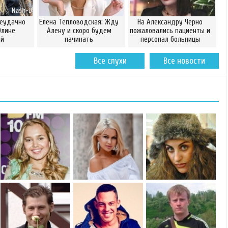
неудачно
Елена Тепловодская: Жду
На Александру Черно
Элине
Алену и скоро будем
пожаловались пациенты и
ой
начинать
персонал больницы
Все слухи
Все новости