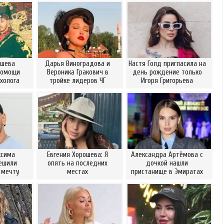
ошева
Дарья Виноградова и
Настя Голд пригласила на
помощи
Вероника Гракович в
день рождение только
холога
тройке лидеров ЧГ
Игоря Григорьева
ксима
Евгения Хорошева: Я
Александра Артёмова с
ешили
опять на последних
дочкой нашли
 мечту
местах
пристанище в Эмиратах