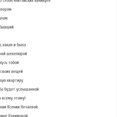
3 сезон «Китайских каникул»
алером
алом
 бывший
, какая и была
шной шевелюрой
ржусь тобой
 своих вещей
вую квартиру
ьба будет услышанной
о всему этому!
нии Ксении Нечаевой
Элине Рахимовой