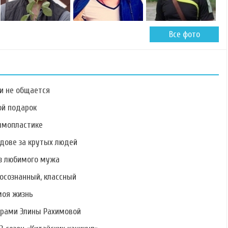
Все фото
ми не общается
ой подарок
ммопластике
дове за крутых людей
Фото Марты
Фото Марины
Фото Раисы
Соболевской
Африкантовой
Григорьян
ез любимого мужа
осознанный, классный
моя жизнь
ерами Элины Рахимовой
Фото Павла
Фото Сергея
Фото Дмитрия
Писарева
Савченко
Новожилова