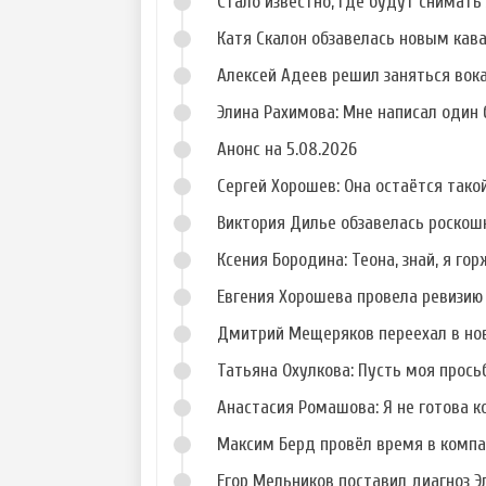
Стало известно, где будут снимать 
Катя Скалон обзавелась новым кав
Алексей Адеев решил заняться вок
Элина Рахимова: Мне написал один
Анонс на 5.08.2026
Сергей Хорошев: Она остаётся такой
Виктория Дилье обзавелась роско
Ксения Бородина: Теона, знай, я го
Евгения Хорошева провела ревизию
Дмитрий Мещеряков переехал в но
Татьяна Охулкова: Пусть моя прос
Анастасия Ромашова: Я не готова к
Максим Берд провёл время в компа
Егор Мельников поставил диагноз 