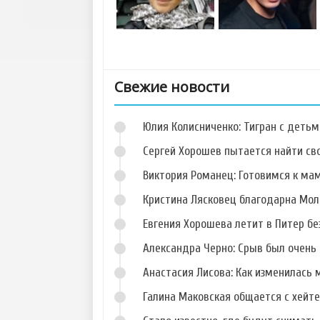
Свежие новости
Юлия Колисниченко: Тигран с деть
Сергей Хорошев пытается найти св
Виктория Романец: Готовимся к ма
Кристина Лясковец благодарна Мол
Фото Андрея Чуева
Фото Никиты
Кузнецова
Евгения Хорошева летит в Питер б
Александра Черно: Срыв был очень 
Анастасия Лисова: Как изменилась 
Галина Маковская общается с хейт
Фото Виктории
Фото Руслана
Шиндаковой
Дядюшко