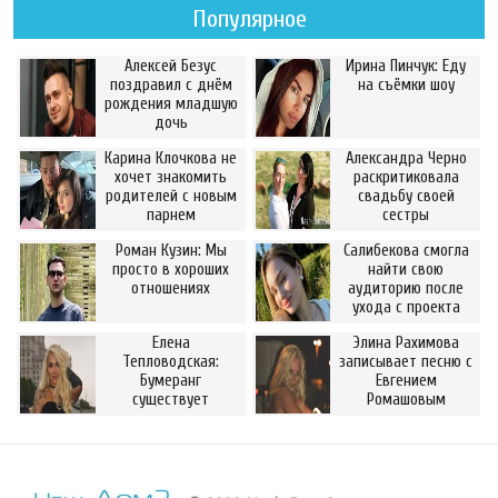
Популярное
Алексей Безус
Ирина Пинчук: Еду
поздравил с днём
на съёмки шоу
рождения младшую
дочь
Карина Клочкова не
Александра Черно
хочет знакомить
раскритиковала
родителей с новым
свадьбу своей
парнем
сестры
Роман Кузин: Мы
Салибекова смогла
просто в хороших
найти свою
отношениях
аудиторию после
ухода с проекта
Елена
Элина Рахимова
Тепловодская:
записывает песню с
Бумеранг
Евгением
существует
Ромашовым