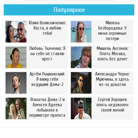
Популярное
Юлия Колисниченко:
Милена
Костя, я люблю
Безбородова: У
тебя!
меня огромные
потери
Любовь Ткаченко: Я
Мишель Антонов:
на себе не ставлю
Опять Москва,
крест
опять без денег
Артём Рышковский:
Александра Черно:
Я вижу себя
Мужчины, я здесь
ведущим Дома-2
из-за донатов
Фанатка Дома-2 и
Сергей Хорошев
Алексея Адеева
опять недоволен
побывала в
своей женой
периметре проекта