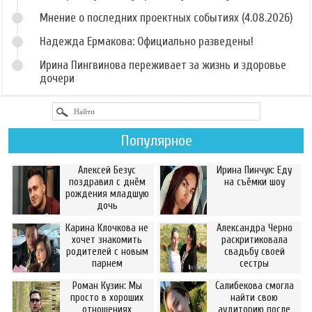
Мнение о последних проектных событиях (4.08.2026)
Надежда Ермакова: Официально разведены!
Ирина Пингвинова переживает за жизнь и здоровье
дочери
Популярное
Алексей Безус
Ирина Пинчук: Еду
поздравил с днём
на съёмки шоу
рождения младшую
дочь
Карина Клочкова не
Александра Черно
хочет знакомить
раскритиковала
родителей с новым
свадьбу своей
парнем
сестры
Роман Кузин: Мы
Салибекова смогла
просто в хороших
найти свою
отношениях
аудиторию после