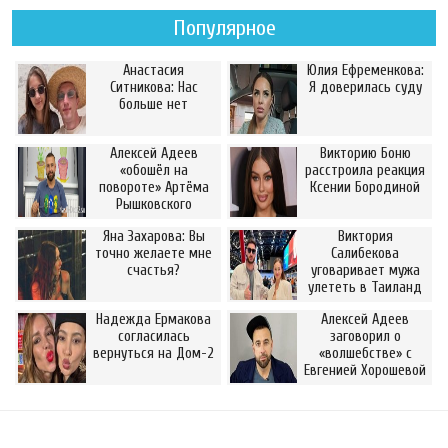
Популярное
Анастасия
Юлия Ефременкова:
Ситникова: Нас
Я доверилась суду
больше нет
Алексей Адеев
Викторию Боню
«обошёл на
расстроила реакция
повороте» Артёма
Ксении Бородиной
Рышковского
Яна Захарова: Вы
Виктория
точно желаете мне
Салибекова
счастья?
уговаривает мужа
улететь в Таиланд
Надежда Ермакова
Алексей Адеев
согласилась
заговорил о
вернуться на Дом-2
«волшебстве» с
Евгенией Хорошевой