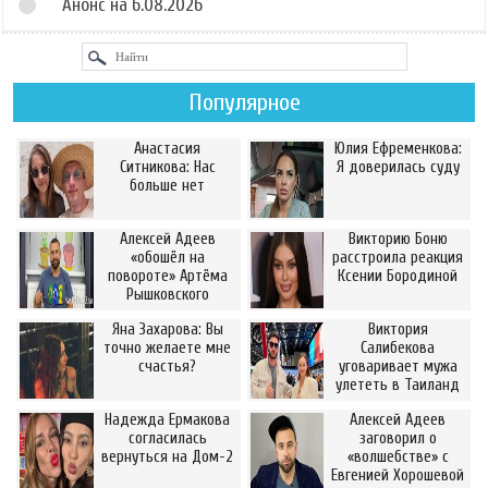
Анонс на 6.08.2026
Популярное
Анастасия
Юлия Ефременкова:
Ситникова: Нас
Я доверилась суду
больше нет
Алексей Адеев
Викторию Боню
«обошёл на
расстроила реакция
повороте» Артёма
Ксении Бородиной
Рышковского
Яна Захарова: Вы
Виктория
точно желаете мне
Салибекова
счастья?
уговаривает мужа
улететь в Таиланд
Надежда Ермакова
Алексей Адеев
согласилась
заговорил о
вернуться на Дом-2
«волшебстве» с
Евгенией Хорошевой