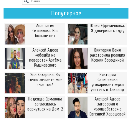
Популярное
Анастасия
Юлия Ефременкова:
Ситникова: Нас
Я доверилась суду
больше нет
Алексей Адеев
Викторию Боню
«обошёл на
расстроила реакция
повороте» Артёма
Ксении Бородиной
Рышковского
Яна Захарова: Вы
Виктория
точно желаете мне
Салибекова
счастья?
уговаривает мужа
улететь в Таиланд
Надежда Ермакова
Алексей Адеев
согласилась
заговорил о
вернуться на Дом-2
«волшебстве» с
Евгенией Хорошевой