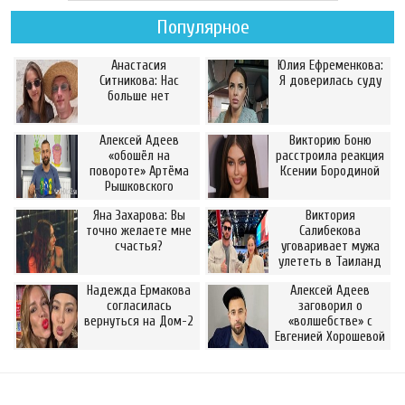
Популярное
Анастасия
Юлия Ефременкова:
Ситникова: Нас
Я доверилась суду
больше нет
Алексей Адеев
Викторию Боню
«обошёл на
расстроила реакция
повороте» Артёма
Ксении Бородиной
Рышковского
Яна Захарова: Вы
Виктория
точно желаете мне
Салибекова
счастья?
уговаривает мужа
улететь в Таиланд
Надежда Ермакова
Алексей Адеев
согласилась
заговорил о
вернуться на Дом-2
«волшебстве» с
Евгенией Хорошевой