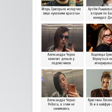
Игорь Григорьев испортил
Артём Рышковск
лицо «уколами красоты»
вторым по ба
конкурсе Д
Александра Черно
Надежда Ерм
клянчит деньги у
Вернуться н
подписчиков
игнориров
Александра Черно:
Кристина Ляско
Ребята, я этим не
36 и я кайфую 
занимаюсь