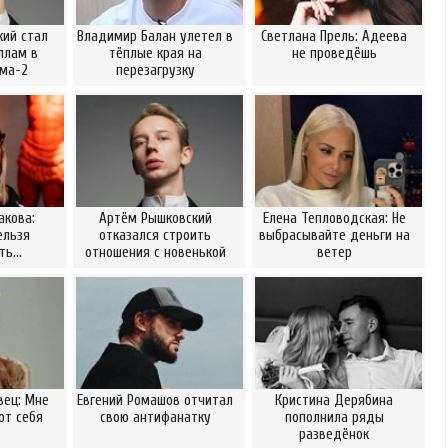
ий стал
Владимир Балан улетел в
Светлана Прель: Адеева
ллам в
тёплые края на
не проведёшь
ома-2
перезагрузку
акова:
Артём Рышковский
Елена Тепловодская: Не
ельзя
отказался строить
выбрасывайте деньги на
ать…
отношения с новенькой
ветер
вец: Мне
Евгений Ромашов отчитал
Кристина Дерябина
от себя
свою антифанатку
пополнила ряды
разведёнок