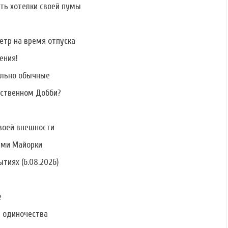
ать хотелки своей пумы
етр на время отпуска
ения!
ально обычные
бственном Добби?
воей внешности
ами Майорки
тиях (6.08.2026)
е
ь одиночества