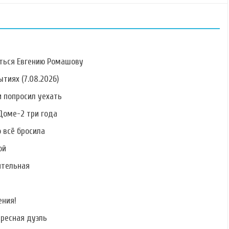
ться Евгению Ромашову
тиях (7.08.2026)
 попросил уехать
Фото Алины
Фото Антонины
Фото Елены
Алексеевой
Клименко
Кальник
Доме-2 три года
о всё бросила
ой
ительная
Фото Сергея
Фото Никиты
Фото Руслана
Катасонова
Лаптинского
Дядюшко
ения!
ересная дуэль