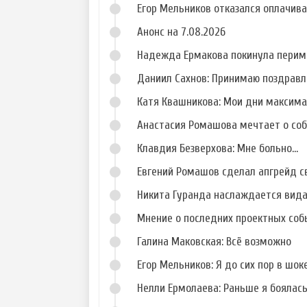
Егор Мельников отказался оплачив
Анонс на 7.08.2026
Надежда Ермакова покинула перим
Даниил Сахнов: Принимаю поздравл
Катя Квашникова: Мои дни максим
Анастасия Ромашова мечтает о со
Клавдия Безверхова: Мне больно...
Евгений Ромашов сделал апгрейд с
Никита Гуранда наслаждается вид
Мнение о последних проектных собы
Галина Маковская: Всё возможно
Егор Мельников: Я до сих пор в шок
Нелли Ермолаева: Раньше я боялас