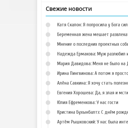
Свежие новости
Катя Скалон: Я попросила у Бога сил
Беременная жена мешает развлека
Мнение о последних проектных собы
Надежда Ермакова: Муж разлюбил и
Фото Данила
Фото Кристины
Романова
Дерябиной
Мария Давидова: Меня не было на 
Ирина Пингвинова: А потом я прост
Алёна Савкина: Я хочу стать полезн
Евгения Хорошева: Да, я злая и мст
Фото Сергея
Фото Алены
Худякова
Павловой
Юлия Ефременкова: У нас гости
Кристина Бухынбалтэ: С днём рожд
Артём Рышковский: У нас была инт