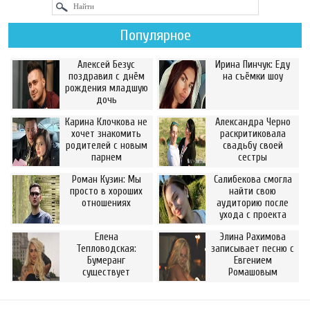
Популярное
Алексей Безус
Ирина Пинчук: Еду
поздравил с днём
на съёмки шоу
рождения младшую
дочь
Карина Клочкова не
Александра Черно
хочет знакомить
раскритиковала
родителей с новым
свадьбу своей
парнем
сестры
Роман Кузин: Мы
Салибекова смогла
просто в хороших
найти свою
отношениях
аудиторию после
ухода с проекта
Елена
Элина Рахимова
Тепловодская:
записывает песню с
Бумеранг
Евгением
существует
Ромашовым