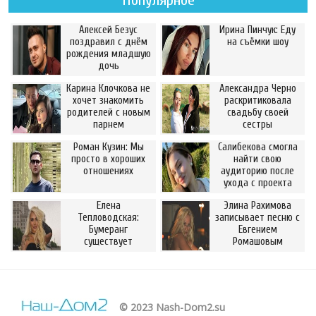
Популярное
Алексей Безус
Ирина Пинчук: Еду
поздравил с днём
на съёмки шоу
рождения младшую
дочь
Карина Клочкова не
Александра Черно
хочет знакомить
раскритиковала
родителей с новым
свадьбу своей
парнем
сестры
Роман Кузин: Мы
Салибекова смогла
просто в хороших
найти свою
отношениях
аудиторию после
ухода с проекта
Елена
Элина Рахимова
Тепловодская:
записывает песню с
Бумеранг
Евгением
существует
Ромашовым
© 2023 Nash-Dom2.su