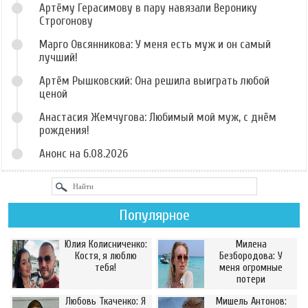
Артёму Герасимову в пару навязали Веронику
Строгонову
Марго Овсянникова: У меня есть муж и он самый
лучший!
Артём Рышковский: Она решила выиграть любой
ценой
Анастасия Жемчугова: Любимый мой муж, с днём
рождения!
Анонс на 6.08.2026
Популярное
Юлия Колисниченко:
Милена
Костя, я люблю
Безбородова: У
тебя!
меня огромные
потери
Любовь Ткаченко: Я
Мишель Антонов: