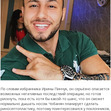
По словам избранника Ирины Пинчук, он серьёзно опасается
возможных негативных последствий операции, но готов
рискнуть, пока есть хотя бы какой-то шанс, что он сможет
нормально дышать носом. Чобанян планирует сделать
риносептопластику, поэтому поинтересовался у поклонников,