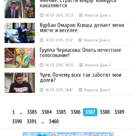
Мнение: Страсти вокруг конкурса
накаляются
14-07-2015, 19:23
Новости Дом-2
Курбан Омаров: Ксюша делает меня
мягче и веселее
14-07-2015, 19:12
Новости Дом-2
Группа Черкасова: Опять нечестное
голосование!
14-07-2015, 18:35
Новости Дом-2
Чуев: Почему всех так заботят мои
долги?
14-07-2015, 14:47
Новости Дом-2
1
...
3383
3384
3385
3386
3387
3388
3389
3390
3391
...
3460