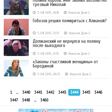
Полина Король: Мне звонил абсолютно
трезвый Николай
5-04-2015, 14:18
Новости Дом-2
Гобозов решил помириться с Алианой?
5-04-2015, 13:37
Новости Дом-2
Должанский не вернулся на поляну
после выходного
5-04-2015, 13:15
Новости Дом-2
«Законы счастливой женщины» от
Бородиной
5-04-2015, 06:15
Новости Дом-2
1
...
3440
3441
3442
3443
3444
3445
3446
3447
3448
...
3460