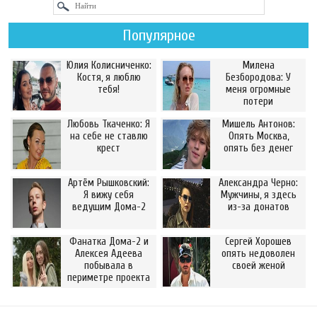
Популярное
Юлия Колисниченко:
Милена
Костя, я люблю
Безбородова: У
тебя!
меня огромные
потери
Любовь Ткаченко: Я
Мишель Антонов:
на себе не ставлю
Опять Москва,
крест
опять без денег
Артём Рышковский:
Александра Черно:
Я вижу себя
Мужчины, я здесь
ведущим Дома-2
из-за донатов
Фанатка Дома-2 и
Сергей Хорошев
Алексея Адеева
опять недоволен
побывала в
своей женой
периметре проекта