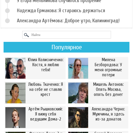
У Егора Мельникова случилось прозрение
Надежда Ермакова: Я стараюсь держаться
Александра Артёмова: Доброе утро, Калининград!
Популярное
Юлия Колисниченко:
Милена
Костя, я люблю
Безбородова: У
тебя!
меня огромные
потери
Любовь Ткаченко: Я
Мишель Антонов:
на себе не ставлю
Опять Москва,
крест
опять без денег
Артём Рышковский:
Александра Черно:
Я вижу себя
Мужчины, я здесь
ведущим Дома-2
из-за донатов