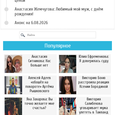
ценой
Анастасия Жемчугова: Любимый мой муж, с днём
рождения!
Анонс на 6.08.2026
Популярное
Анастасия
Юлия Ефременкова:
Ситникова: Нас
Я доверилась суду
больше нет
Алексей Адеев
Викторию Боню
«обошёл на
расстроила реакция
повороте» Артёма
Ксении Бородиной
Рышковского
Яна Захарова: Вы
Виктория
точно желаете мне
Салибекова
счастья?
уговаривает мужа
улететь в Таиланд