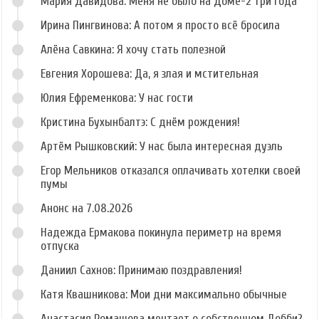
Мария Давидова: Меня не было на Доме-2 три года
Ирина Пингвинова: А потом я просто всё бросила
Алёна Савкина: Я хочу стать полезной
Евгения Хорошева: Да, я злая и мстительная
Юлия Ефременкова: У нас гости
Кристина Бухынбалтэ: С днём рождения!
Артём Рышковский: У нас была интересная дуэль
Егор Мельников отказался оплачивать хотелки своей
пумы
Анонс на 7.08.2026
Надежда Ермакова покинула периметр на время
отпуска
Даниил Сахнов: Принимаю поздравления!
Катя Квашникова: Мои дни максимально обычные
Анастасия Ромашова мечтает о собственном Добби?