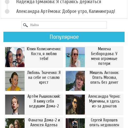
Надежда Ермакова: Я стараюсь держаться
Александра Артёмова: Доброе утро, Калининград!
Популярное
Юлия Колисниченко:
Милена
Костя, я люблю
Безбородова: У
тебя!
меня огромные
потери
Любовь Ткаченко: Я
Мишель Антонов:
на себе не ставлю
Опять Москва,
крест
опять без денег
Артём Рышковский:
Александра Черно:
Я вижу себя
Мужчины, я здесь
ведущим Дома-2
из-за донатов
Фанатка Дома-2 и
Сергей Хорошев
Алексея Адеева
опять недоволен