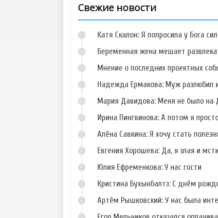
Свежие новости
Катя Скалон: Я попросила у Бога сил
Беременная жена мешает развлека
Мнение о последних проектных собы
Надежда Ермакова: Муж разлюбил и
Фото Данила
Фото Кристины
Романова
Дерябиной
Мария Давидова: Меня не было на 
Ирина Пингвинова: А потом я прост
Алёна Савкина: Я хочу стать полезн
Евгения Хорошева: Да, я злая и мст
Фото Сергея
Фото Алены
Худякова
Павловой
Юлия Ефременкова: У нас гости
Кристина Бухынбалтэ: С днём рожд
Артём Рышковский: У нас была инт
Егор Мельников отказался оплачив