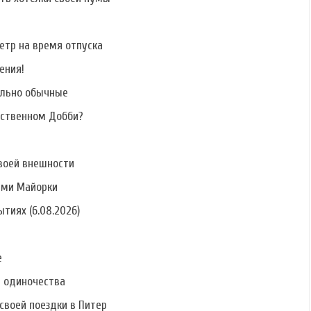
етр на время отпуска
ения!
ально обычные
бственном Добби?
воей внешности
ами Майорки
тиях (6.08.2026)
е
ь одиночества
своей поездки в Питер