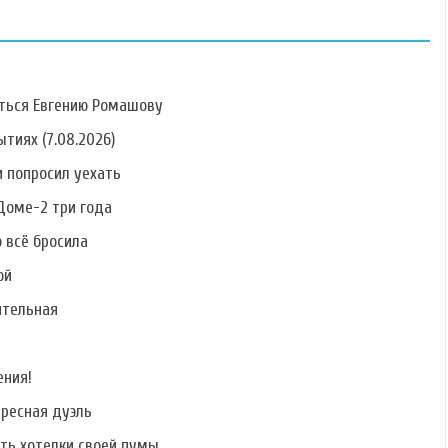
ться Евгению Ромашову
тиях (7.08.2026)
 попросил уехать
Фото Алины
Фото Антонины
Фото Елены
Алексеевой
Клименко
Кальник
Доме-2 три года
о всё бросила
ой
ительная
Фото Сергея
Фото Никиты
Фото Руслана
Катасонова
Лаптинского
Дядюшко
ения!
ересная дуэль
ать хотелки своей пумы