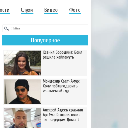
ости
Слухи
Видео
Фото
Популярное
Ксения Бородина: Боня
решила хайпануть
Мондезир Свет-Амур:
Хочу поблагодарить
уважаемый суд
Алексей Адеев сравнил
Артёма Рышковского с
экс-ведущим Дома-2