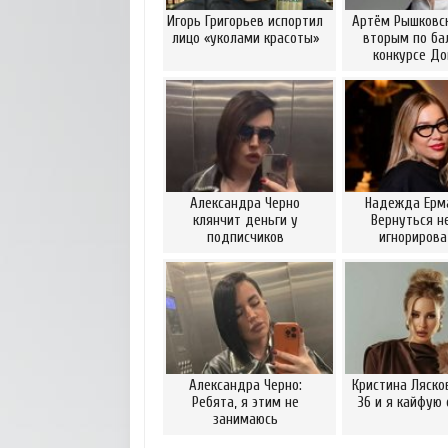
Игорь Григорьев испортил
Артём Рышковск
лицо «уколами красоты»
вторым по ба
конкурсе Д
Александра Черно
Надежда Ерм
клянчит деньги у
Вернуться н
подписчиков
игнориров
Александра Черно:
Кристина Ляско
Ребята, я этим не
36 и я кайфую 
занимаюсь