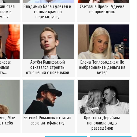
ий стал
Владимир Балан улетел в
Светлана Прель: Адеева
ллам в
тёплые края на
не проведёшь
ома-2
перезагрузку
акова:
Артём Рышковский
Елена Тепловодская: Не
ельзя
отказался строить
выбрасывайте деньги на
ать…
отношения с новенькой
ветер
вец: Мне
Евгений Ромашов отчитал
Кристина Дерябина
от себя
свою антифанатку
пополнила ряды
разведёнок