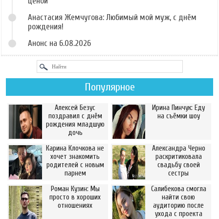
ценой
Анастасия Жемчугова: Любимый мой муж, с днём
рождения!
Анонс на 6.08.2026
Популярное
Алексей Безус
Ирина Пинчук: Еду
поздравил с днём
на съёмки шоу
рождения младшую
дочь
Карина Клочкова не
Александра Черно
хочет знакомить
раскритиковала
родителей с новым
свадьбу своей
парнем
сестры
Роман Кузин: Мы
Салибекова смогла
просто в хороших
найти свою
отношениях
аудиторию после
ухода с проекта