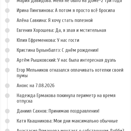
Мария Давидова: Меня не было на Доме-2 три года
Ирина Пингвинова: А потом я просто всё бросила
Алёна Савкина: Я хочу стать полезной
Евгения Хорошева: Да, я злая и мстительная
Юлия Ефременкова: У нас гости
Кристина Бухынбалтэ: С днём рождения!
Артём Рышковский: У нас была интересная дуэль
Егор Мельников отказался оплачивать хотелки своей
пумы
Анонс на 7.08.2026
Надежда Ермакова покинула периметр на время
отпуска
Даниил Сахнов: Принимаю поздравления!
Катя Квашникова: Мои дни максимально обычные
Анастасия Ромашова мечтает о собственном Добби?