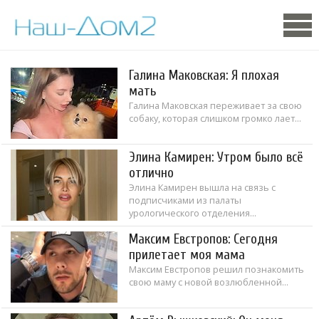
Галина Маковская: Я плохая
мать
Галина Маковская переживает за свою
собаку, которая слишком громко лает...
Элина Камирен: Утром было всё
отлично
Элина Камирен вышла на связь с
подписчиками из палаты
урологического отделения...
Максим Евстропов: Сегодня
прилетает моя мама
Максим Евстропов решил познакомить
свою маму с новой возлюбленной...