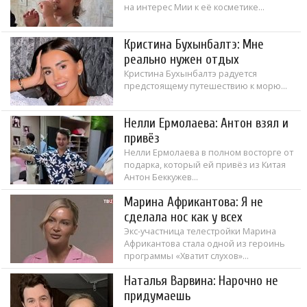
на интерес Мии к её косметике...
Кристина Бухынбалтэ: Мне
реально нужен отдых
Кристина Бухынбалтэ радуется
предстоящему путешествию к морю...
Нелли Ермолаева: Антон взял и
привёз
Нелли Ермолаева в полном восторге от
подарка, который ей привёз из Китая
Антон Беккужев...
Марина Африкантова: Я не
сделала нос как у всех
Экс-участница телестройки Марина
Африкантова стала одной из героинь
программы «Хватит слухов»...
Наталья Варвина: Нарочно не
придумаешь