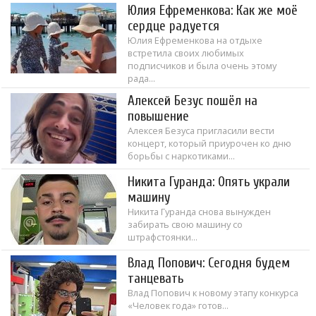
Юлия Ефременкова: Как же моё
сердце радуется
Юлия Ефременкова на отдыхе
встретила своих любимых
подписчиков и была очень этому
рада...
Алексей Безус пошёл на
повышение
Алексея Безуса пригласили вести
концерт, который приурочен ко дню
борьбы с наркотиками...
Никита Гуранда: Опять украли
машину
Никита Гуранда снова вынужден
забирать свою машину со
штрафстоянки...
Влад Попович: Сегодня будем
танцевать
Влад Попович к новому этапу конкурса
«Человек года» готов...