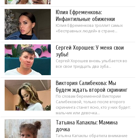
Юлия Ефременкова:
Инфантильные обиженки
Юлия Ефременкова троллит самых
«бесправных людей» в стране...
Сергей Хорошев: У меня свои
зубы!
Сергей Хорошев вновь улыбается во
все свои тридцать два зуба...
Виктория Салибекова: Мы
будем ждать второй скрининг
По словам беременной Виктории
Салибековой, только после второго
скрининга станет ясно, кто у них будет:
мальчик или девочка...
Татьяна Капаклы: Мамина
дочка
Татьяна Капаклы обратила внимание