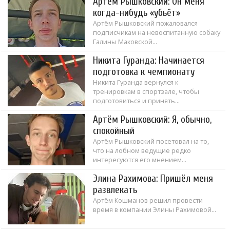
Артём Рышковский: Он меня
когда-нибудь «убьёт»
Артём Рышковский пожаловался
подписчикам на невоспитанную собаку
Галины Маковской...
Никита Гуранда: Начинается
подготовка к чемпионату
Никита Гуранда вернулся к
тренировкам в спортзале, чтобы
подготовиться и принять...
Артём Рышковский: Я, обычно,
спокойный
Артём Рышковский посетовал на то,
что на лобном ведущие редко
интересуются его мнением...
Элина Рахимова: Пришёл меня
развлекать
Артём Кошманов решил провести
время в компании Элины Рахимовой...