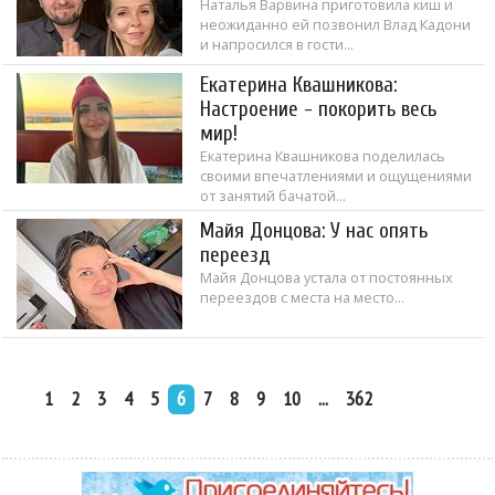
Наталья Варвина приготовила киш и
неожиданно ей позвонил Влад Кадони
и напросился в гости...
Екатерина Квашникова:
Настроение - покорить весь
мир!
Екатерина Квашникова поделилась
своими впечатлениями и ощущениями
от занятий бачатой...
Майя Донцова: У нас опять
переезд
Майя Донцова устала от постоянных
переездов с места на место...
1
2
3
4
5
6
7
8
9
10
...
362