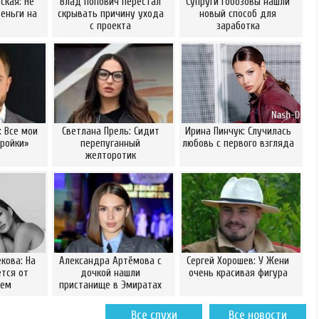
ская: Не
Влад Попович перестал
Супруги Гобозовы нашли
еньги на
скрывать причину ухода
новый способ для
с проекта
заработка
: Все мои
Светлана Прель: Сидит
Ирина Пинчук: Случилась
ройки»
перепуганный
любовь с первого взгляда
желторотик
кова: На
Александра Артёмова с
Сергей Хорошев: У Жени
ется от
дочкой нашли
очень красивая фигура
сем
пристанище в Эмиратах
Все слухи
Все новости