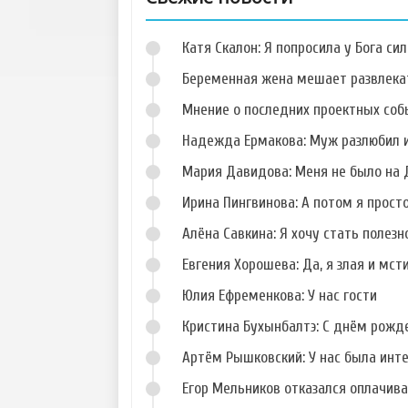
Катя Скалон: Я попросила у Бога сил
Беременная жена мешает развлека
Мнение о последних проектных собы
Надежда Ермакова: Муж разлюбил и
Фото Сергея
Фото Кристины
Катасонова
Лясковец
Мария Давидова: Меня не было на 
Ирина Пингвинова: А потом я прост
Алёна Савкина: Я хочу стать полезн
Евгения Хорошева: Да, я злая и мст
Фото Николая
Фото Елены
Должанского
Кальник
Юлия Ефременкова: У нас гости
Кристина Бухынбалтэ: С днём рожд
Артём Рышковский: У нас была инт
Егор Мельников отказался оплачив