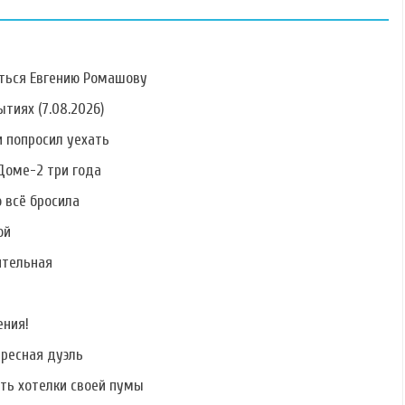
ться Евгению Ромашову
тиях (7.08.2026)
 попросил уехать
Фото Ольги
Фото Степана
Фото Дмитрия
Рапунцель
Меньщикова
Азовского
Доме-2 три года
о всё бросила
ой
ительная
Фото Раисы
Фото Лии
Фото Валерия
Григорьян
Ситдиковой
Дремова
ения!
ересная дуэль
ать хотелки своей пумы