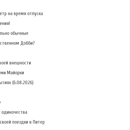
етр на время отпуска
ения!
ально обычные
бственном Добби?
воей внешности
ами Майорки
тиях (6.08.2026)
е
ь одиночества
своей поездки в Питер