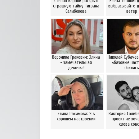
Степан Карпов раскрыл
Елена Тепловод
страшную тайну Тиграна
выбрасывайте д
Салибекова
ветер
Вероника Гракович: Элина
Николай Субачев
- замечательная
«базовые наст
девочка!
сбились
Элина Рахимова: Я в
Виктория Салибе
хорошем настроении
проект не хоч
слова сов