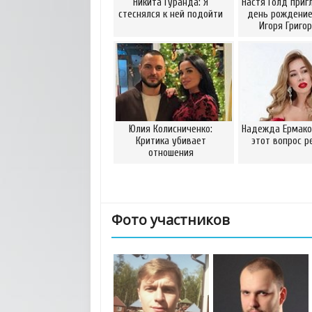
Никита Гуранда: Я
Настя Голд приг
стеснялся к ней подойти
день рождение
Игоря Григо
Юлия Колисниченко:
Надежда Ермаков
Критика убивает
этот вопрос р
отношения
Фото участников