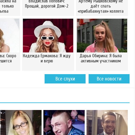
ласила на
Владислав Попович:
Артёму Рышковскому не
 только
Прощай, дорогой Дом-2
даёт спать
рьева
«прибабахнутая» коллега
а: Скоро
Надежда Ермакова: Я жду
Дарья Обирина: Я была
ешится
и верю
активным участником
Все слухи
Все новости