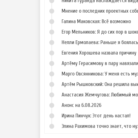
Никита Гуранда наслаждается вид
Мнение о последних проектных собы
Галина Маковская: Всё возможно
Егор Мельников: Я до сих пор в шок
Нелли Ермолаева: Раньше я боялас
Евгения Хорошева назвала причину 
Артёму Герасимову в пару навязал
Марго Овсянникова: У меня есть му
Артём Рышковский: Она решила вы
Анастасия Жемчугова: Любимый мо
Анонс на 6.08.2026
Ирина Пинчук: Этот день настал!
Элина Рахимова точно знает, что н