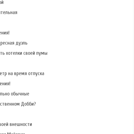
Масловской
Семенюка
Кирина
ой
ительная
ения!
Фото Артура
Фото Евгении
Фото Евгения
Рипенко
Феофилактовой
Дремова
ересная дуэль
ать хотелки своей пумы
етр на время отпуска
ения!
ально обычные
бственном Добби?
воей внешности