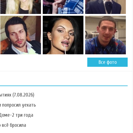
Все фото
тиях (7.08.2026)
 попросил уехать
Доме-2 три года
о всё бросила
Фото Наталии
Фото Романа
Фото Евгения