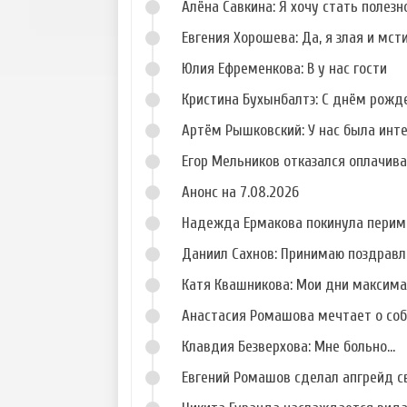
Алёна Савкина: Я хочу стать полезн
Евгения Хорошева: Да, я злая и мст
Юлия Ефременкова: В у нас гости
Кристина Бухынбалтэ: С днём рожд
Фото Александра
Фото Георгия
Задойнова
Малиновского
Артём Рышковский: У нас была инт
Егор Мельников отказался оплачив
Анонс на 7.08.2026
Надежда Ермакова покинула перим
Даниил Сахнов: Принимаю поздравл
Катя Квашникова: Мои дни максим
Анастасия Ромашова мечтает о со
Клавдия Безверхова: Мне больно...
Евгений Ромашов сделал апгрейд с