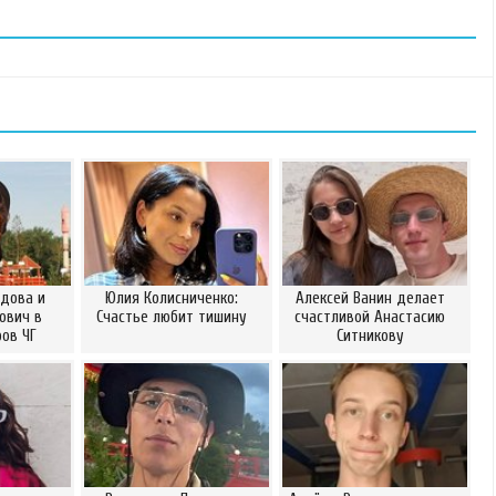
дова и
Юлия Колисниченко:
Алексей Ванин делает
ович в
Счастье любит тишину
счастливой Анастасию
ов ЧГ
Ситникову