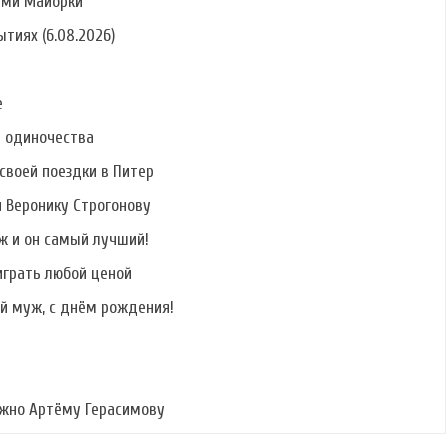
ами Майорки
тиях (6.08.2026)
е
ь одиночества
своей поездки в Питер
и Веронику Строгонову
ж и он самый лучший!
играть любой ценой
й муж, с днём рождения!
ужно Артёму Герасимову