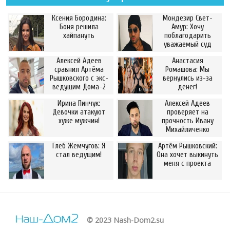
Ксения Бородина:
Мондезир Свет-
Боня решила
Амур: Хочу
хайпануть
поблагодарить
уважаемый суд
Алексей Адеев
Анастасия
сравнил Артёма
Ромашова: Мы
Рышковского с экс-
вернулись из-за
ведущим Дома-2
денег!
Ирина Пинчук:
Алексей Адеев
Девочки атакуют
проверяет на
хуже мужчин!
прочность Ивану
Михайличенко
Глеб Жемчугов: Я
Артём Рышковский:
стал ведущим!
Она хочет выкинуть
меня с проекта
© 2023 Nash-Dom2.su