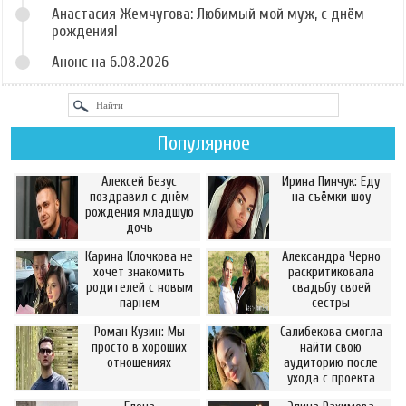
Анастасия Жемчугова: Любимый мой муж, с днём
рождения!
Анонс на 6.08.2026
Популярное
Алексей Безус
Ирина Пинчук: Еду
поздравил с днём
на съёмки шоу
рождения младшую
дочь
Карина Клочкова не
Александра Черно
хочет знакомить
раскритиковала
родителей с новым
свадьбу своей
парнем
сестры
Роман Кузин: Мы
Салибекова смогла
просто в хороших
найти свою
отношениях
аудиторию после
ухода с проекта