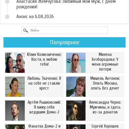
Анастасия Жемчугова: Любимый мой муж, с днём
рождения!
Анонс на 6.08.2026
Популярное
Юлия Колисниченко:
Милена
Костя, я люблю
Безбородова: У
тебя!
меня огромные
потери
Любовь Ткаченко: Я
Мишель Антонов:
на себе не ставлю
Опять Москва,
крест
опять без денег
Артём Рышковский:
Александра Черно:
Я вижу себя
Мужчины, я здесь
ведущим Дома-2
из-за донатов
Фанатка Дома-2 и
Сергей Хорошев