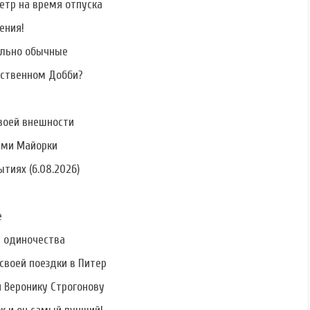
етр на время отпуска
ения!
ально обычные
бственном Добби?
воей внешности
ами Майорки
тиях (6.08.2026)
е
ь одиночества
своей поездки в Питер
и Веронику Строгонову