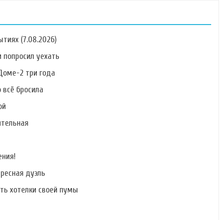
тиях (7.08.2026)
 попросил уехать
Доме-2 три года
о всё бросила
Фото Наталии
Фото Романа
Фото Евгения
Масловской
Семенюка
Кирина
ой
ительная
ения!
Фото Артура
Фото Евгении
Фото Евгения
Рипенко
Феофилактовой
Дремова
ересная дуэль
ать хотелки своей пумы