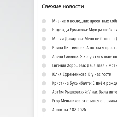
Свежие новости
Мнение о последних проектных собы
Надежда Ермакова: Муж разлюбил и
Мария Давидова: Меня не было на 
Ирина Пингвинова: А потом я прост
Фото Егора Рыбина
Фото Артура Боева
Алёна Савкина: Я хочу стать полезн
Евгения Хорошева: Да, я злая и мст
Юлия Ефременкова: В у нас гости
Кристина Бухынбалтэ: С днём рожд
Фото Александра
Фото Георгия
Задойнова
Малиновского
Артём Рышковский: У нас была инт
Егор Мельников отказался оплачив
Анонс на 7.08.2026