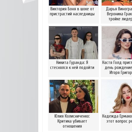
Виктория Боня в шоке от
Дарья Виногра
пристрастий наследницы
Вероника Грак
тройке лидер
Никита Гуранда: Я
Настя Голд приг
стеснялся к ней подойти
день рождение
Игоря Григо
Юлия Колисниченко:
Надежда Ермаков
Критика убивает
этот вопрос р
отношения