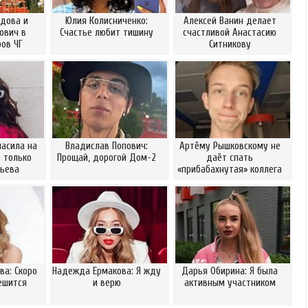
дова и
Юлия Колисниченко:
Алексей Ванин делает
ович в
Счастье любит тишину
счастливой Анастасию
ов ЧГ
Ситникову
ласила на
Владислав Попович:
Артёму Рышковскому не
 только
Прощай, дорогой Дом-2
даёт спать
рьева
«прибабахнутая» коллега
а: Скоро
Надежда Ермакова: Я жду
Дарья Обирина: Я была
ешится
и верю
активным участником