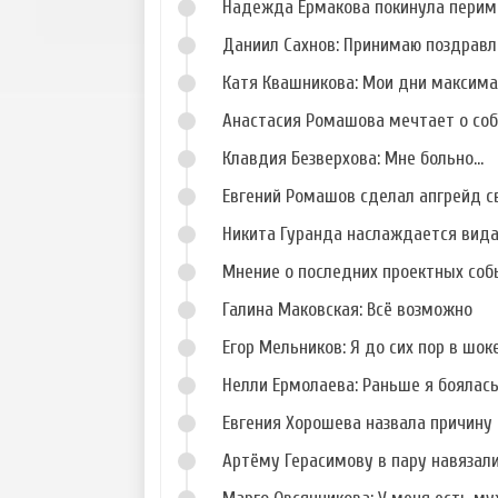
Надежда Ермакова покинула перим
Даниил Сахнов: Принимаю поздравл
Катя Квашникова: Мои дни максим
Анастасия Ромашова мечтает о со
Клавдия Безверхова: Мне больно...
Евгений Ромашов сделал апгрейд с
Никита Гуранда наслаждается вид
Мнение о последних проектных собы
Галина Маковская: Всё возможно
Егор Мельников: Я до сих пор в шок
Нелли Ермолаева: Раньше я боялас
Евгения Хорошева назвала причину 
Артёму Герасимову в пару навязал