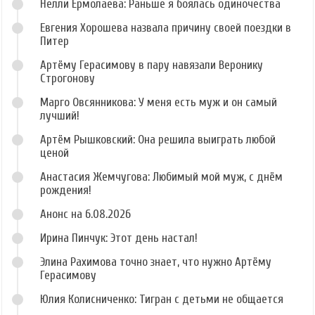
Нелли Ермолаева: Раньше я боялась одиночества
Евгения Хорошева назвала причину своей поездки в
Питер
Артёму Герасимову в пару навязали Веронику
Строгонову
Марго Овсянникова: У меня есть муж и он самый
лучший!
Артём Рышковский: Она решила выиграть любой
ценой
Анастасия Жемчугова: Любимый мой муж, с днём
рождения!
Анонс на 6.08.2026
Ирина Пинчук: Этот день настал!
Элина Рахимова точно знает, что нужно Артёму
Герасимову
Юлия Колисниченко: Тигран с детьми не общается