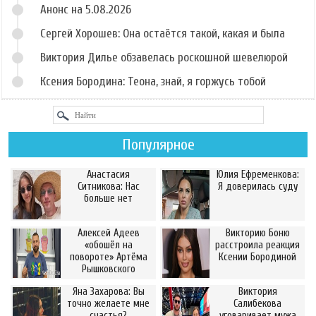
Анонс на 5.08.2026
Сергей Хорошев: Она остаётся такой, какая и была
Виктория Дилье обзавелась роскошной шевелюрой
Ксения Бородина: Теона, знай, я горжусь тобой
Популярное
Анастасия
Юлия Ефременкова:
Ситникова: Нас
Я доверилась суду
больше нет
Алексей Адеев
Викторию Боню
«обошёл на
расстроила реакция
повороте» Артёма
Ксении Бородиной
Рышковского
Яна Захарова: Вы
Виктория
точно желаете мне
Салибекова
счастья?
уговаривает мужа