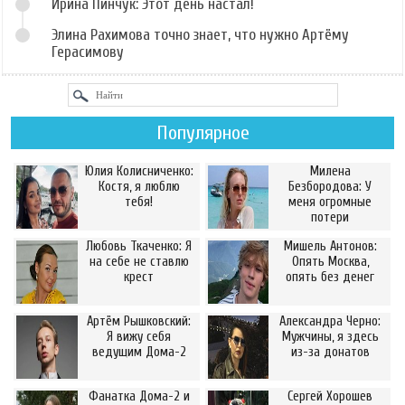
Ирина Пинчук: Этот день настал!
Элина Рахимова точно знает, что нужно Артёму
Герасимову
Популярное
Юлия Колисниченко:
Милена
Костя, я люблю
Безбородова: У
тебя!
меня огромные
потери
Любовь Ткаченко: Я
Мишель Антонов:
на себе не ставлю
Опять Москва,
крест
опять без денег
Артём Рышковский:
Александра Черно:
Я вижу себя
Мужчины, я здесь
ведущим Дома-2
из-за донатов
Фанатка Дома-2 и
Сергей Хорошев