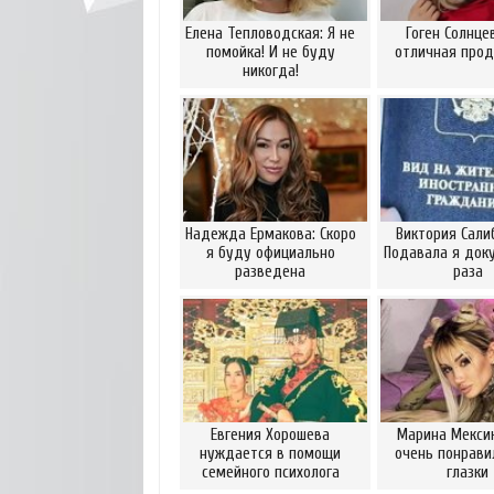
Елена Тепловодская: Я не
Гоген Солнце
помойка! И не буду
отличная про
никогда!
Надежда Ермакова: Скоро
Виктория Сали
я буду официально
Подавала я док
разведена
раза
Евгения Хорошева
Марина Мексик
нуждается в помощи
очень понрави
семейного психолога
глазки