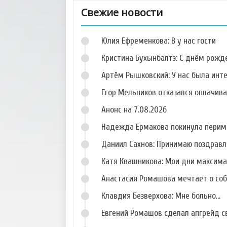
Свежие новости
Юлия Ефременкова: В у нас гости
Кристина Бухынбалтэ: С днём рожд
Артём Рышковский: У нас была инт
Егор Мельников отказался оплачив
Фото Александра
Фото Антона
Тищенко
Волосихина
Анонс на 7.08.2026
Надежда Ермакова покинула перим
Даниил Сахнов: Принимаю поздравл
Катя Квашникова: Мои дни максим
Фото Адель
Фото Елены
Миловидовой
Бушиной
Анастасия Ромашова мечтает о со
Клавдия Безверхова: Мне больно...
Евгений Ромашов сделал апгрейд с