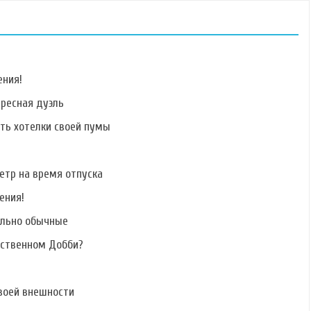
ения!
ересная дуэль
ать хотелки своей пумы
Фото Дарьи
Фото Юлии Сечко
Фото Егора
Матвиенко
Холявина
етр на время отпуска
ения!
ально обычные
Фото Алены
Фото Владимира
Фото Васо Бойко
Ашмариной
Гуменникова
бственном Добби?
воей внешности