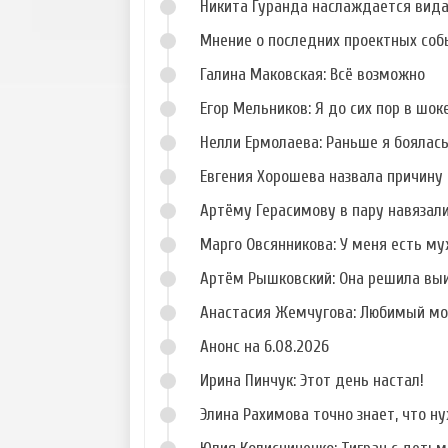
Никита Гуранда наслаждается вид
Мнение о последних проектных собы
Галина Маковская: Всё возможно
Егор Мельников: Я до сих пор в шок
Нелли Ермолаева: Раньше я боялас
Евгения Хорошева назвала причину 
Артёму Герасимову в пару навязал
Марго Овсянникова: У меня есть му
Артём Рышковский: Она решила вы
Анастасия Жемчугова: Любимый мо
Анонс на 6.08.2026
Ирина Пинчук: Этот день настал!
Элина Рахимова точно знает, что н