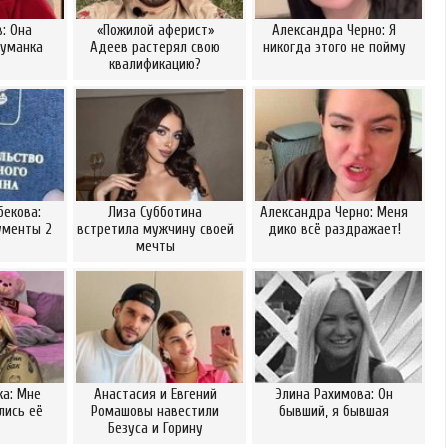
в: Она
«Пожилой аферист»
Александра Черно: Я
думанка
Адеев растерял свою
никогда этого не пойму
квалификацию?
бекова:
Лиза Субботина
Александра Черно: Меня
ументы 2
встретила мужчину своей
дико всё раздражает!
мечты
а: Мне
Анастасия и Евгений
Элина Рахимова: Он
лись её
Ромашовы навестили
бывший, я бывшая
Безуса и Горину