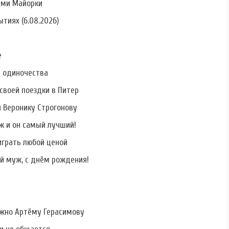
ами Майорки
тиях (6.08.2026)
е
ь одиночества
своей поездки в Питер
и Веронику Строгонову
ж и он самый лучший!
играть любой ценой
й муж, с днём рождения!
ужно Артёму Герасимову