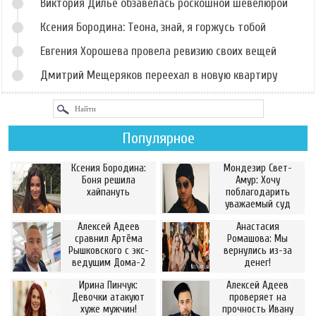
Виктория Дилье обзавелась роскошной шевелюрой
Ксения Бородина: Теона, знай, я горжусь тобой
Евгения Хорошева провела ревизию своих вещей
Дмитрий Мещеряков переехал в новую квартиру
Популярное
Ксения Бородина:
Мондезир Свет-
Боня решила
Амур: Хочу
хайпануть
поблагодарить
уважаемый суд
Алексей Адеев
Анастасия
сравнил Артёма
Ромашова: Мы
Рышковского с экс-
вернулись из-за
ведущим Дома-2
денег!
Ирина Пинчук:
Алексей Адеев
Девочки атакуют
проверяет на
хуже мужчин!
прочность Ивану