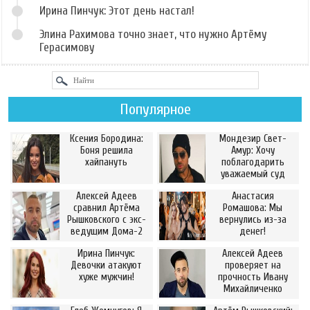
Ирина Пинчук: Этот день настал!
Элина Рахимова точно знает, что нужно Артёму
Герасимову
Популярное
Ксения Бородина:
Мондезир Свет-
Боня решила
Амур: Хочу
хайпануть
поблагодарить
уважаемый суд
Алексей Адеев
Анастасия
сравнил Артёма
Ромашова: Мы
Рышковского с экс-
вернулись из-за
ведущим Дома-2
денег!
Ирина Пинчук:
Алексей Адеев
Девочки атакуют
проверяет на
хуже мужчин!
прочность Ивану
Михайличенко