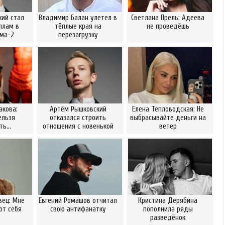
ий стал
Владимир Балан улетел в
Светлана Прель: Адеева
ллам в
тёплые края на
не проведёшь
ома-2
перезагрузку
акова:
Артём Рышковский
Елена Тепловодская: Не
ельзя
отказался строить
выбрасывайте деньги на
ать…
отношения с новенькой
ветер
вец: Мне
Евгений Ромашов отчитал
Кристина Дерябина
от себя
свою антифанатку
пополнила ряды
разведёнок