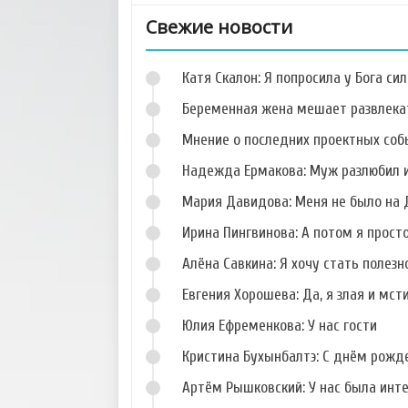
Свежие новости
Катя Скалон: Я попросила у Бога сил
Беременная жена мешает развлека
Мнение о последних проектных собы
Надежда Ермакова: Муж разлюбил и
Фото Данила
Фото Кристины
Романова
Дерябиной
Мария Давидова: Меня не было на 
Ирина Пингвинова: А потом я прост
Алёна Савкина: Я хочу стать полезн
Евгения Хорошева: Да, я злая и мст
Фото Сергея
Фото Алены
Худякова
Павловой
Юлия Ефременкова: У нас гости
Кристина Бухынбалтэ: С днём рожд
Артём Рышковский: У нас была инт