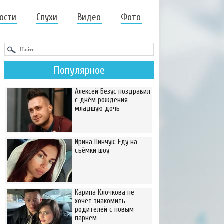
ости
Слухи
Видео
Фото
Популярное
Алексей Безус поздравил
с днём рождения
младшую дочь
Ирина Пинчук: Еду на
съёмки шоу
Карина Клочкова не
хочет знакомить
родителей с новым
парнем