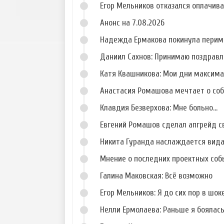
Егор Мельников отказался оплачив
Анонс на 7.08.2026
Надежда Ермакова покинула перим
Даниил Сахнов: Принимаю поздравл
Катя Квашникова: Мои дни максим
Анастасия Ромашова мечтает о со
Клавдия Безверхова: Мне больно...
Евгений Ромашов сделал апгрейд с
Никита Гуранда наслаждается вид
Мнение о последних проектных собы
Галина Маковская: Всё возможно
Егор Мельников: Я до сих пор в шок
Нелли Ермолаева: Раньше я боялас