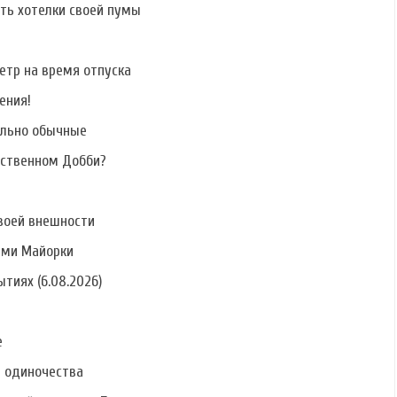
ать хотелки своей пумы
етр на время отпуска
ения!
ально обычные
бственном Добби?
воей внешности
ами Майорки
тиях (6.08.2026)
е
ь одиночества