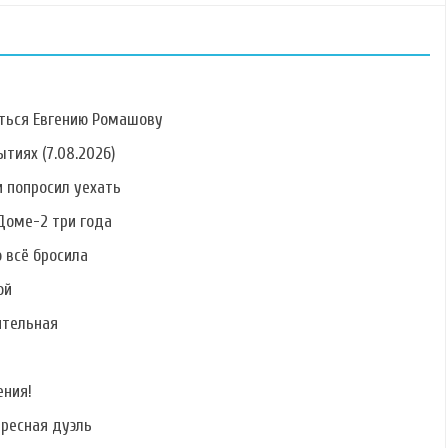
ться Евгению Ромашову
тиях (7.08.2026)
 попросил уехать
Фото Алины
Фото Антонины
Фото Елены
Алексеевой
Клименко
Кальник
Доме-2 три года
о всё бросила
ой
ительная
Фото Сергея
Фото Никиты
Фото Руслана
Катасонова
Лаптинского
Дядюшко
ения!
ересная дуэль