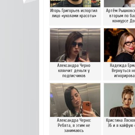
Игорь Григорьев испортил
Артём Рышковск
лицо «уколами красоты»
вторым по ба
конкурсе Д
Александра Черно
Надежда Ерм
клянчит деньги у
Вернуться н
подписчиков
игнориров
Александра Черно:
Кристина Ляско
Ребята, я этим не
36 и я кайфую 
занимаюсь