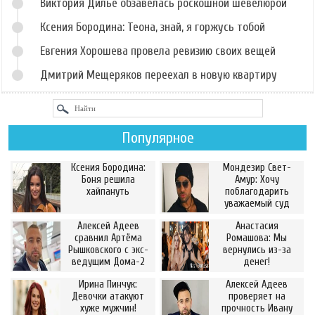
Виктория Дилье обзавелась роскошной шевелюрой
Ксения Бородина: Теона, знай, я горжусь тобой
Евгения Хорошева провела ревизию своих вещей
Дмитрий Мещеряков переехал в новую квартиру
Популярное
Ксения Бородина:
Мондезир Свет-
Боня решила
Амур: Хочу
хайпануть
поблагодарить
уважаемый суд
Алексей Адеев
Анастасия
сравнил Артёма
Ромашова: Мы
Рышковского с экс-
вернулись из-за
ведущим Дома-2
денег!
Ирина Пинчук:
Алексей Адеев
Девочки атакуют
проверяет на
хуже мужчин!
прочность Ивану