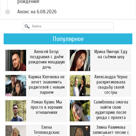
рождения!
Анонс на 6.08.2026
Популярное
Алексей Безус
Ирина Пинчук: Еду
поздравил с днём
на съёмки шоу
рождения младшую
дочь
Карина Клочкова не
Александра Черно
хочет знакомить
раскритиковала
родителей с новым
свадьбу своей
парнем
сестры
Роман Кузин: Мы
Салибекова смогла
просто в хороших
найти свою
отношениях
аудиторию после
ухода с проекта
Елена
Элина Рахимова
Тепловодская:
записывает песню с