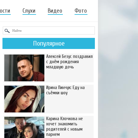
ости
Слухи
Видео
Фото
Популярное
Алексей Безус поздравил
с днём рождения
младшую дочь
Ирина Пинчук: Еду на
съёмки шоу
Карина Клочкова не
хочет знакомить
родителей с новым
парнем