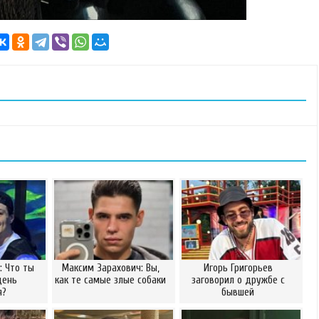
: Что ты
Максим Зарахович: Вы,
Игорь Григорьев
день
как те самые злые собаки
заговорил о дружбе с
я?
бывшей