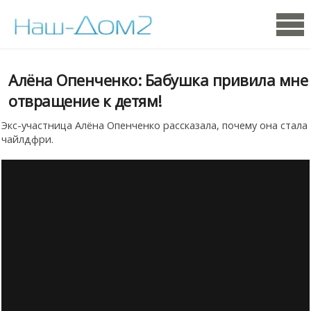
Алёна Опенченко: Бабушка привила мне
отвращение к детям!
Экс-участница Алёна Опенченко рассказала, почему она стала
чайлдфри.