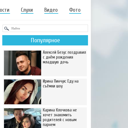
ости
Слухи
Видео
Фото
Популярное
Алексей Безус поздравил
с днём рождения
младшую дочь
Ирина Пинчук: Еду на
съёмки шоу
Карина Клочкова не
хочет знакомить
родителей с новым
парнем