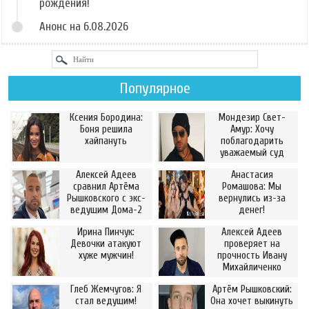
рождения!
Анонс на 6.08.2026
Популярное
Ксения Бородина:
Мондезир Свет-
Боня решила
Амур: Хочу
хайпануть
поблагодарить
уважаемый суд
Алексей Адеев
Анастасия
сравнил Артёма
Ромашова: Мы
Рышковского с экс-
вернулись из-за
ведущим Дома-2
денег!
Ирина Пинчук:
Алексей Адеев
Девочки атакуют
проверяет на
хуже мужчин!
прочность Ивану
Михайличенко
Глеб Жемчугов: Я
Артём Рышковский:
стал ведущим!
Она хочет выкинуть