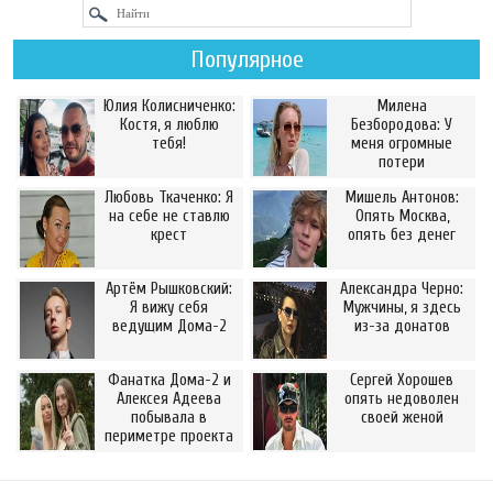
Популярное
Юлия Колисниченко:
Милена
Костя, я люблю
Безбородова: У
тебя!
меня огромные
потери
Любовь Ткаченко: Я
Мишель Антонов:
на себе не ставлю
Опять Москва,
крест
опять без денег
Артём Рышковский:
Александра Черно:
Я вижу себя
Мужчины, я здесь
ведущим Дома-2
из-за донатов
Фанатка Дома-2 и
Сергей Хорошев
Алексея Адеева
опять недоволен
побывала в
своей женой
периметре проекта