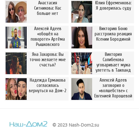
Анастасия
Юлия Ефременкова:
Ситникова: Нас
Я доверилась суду
больше нет
Алексей Адеев
Викторию Боню
«обошёл на
расстроила реакция
повороте» Артёма
Ксении Бородиной
Рышковского
Яна Захарова: Вы
Виктория
точно желаете мне
Салибекова
счастья?
уговаривает мужа
улететь в Таиланд
Надежда Ермакова
Алексей Адеев
согласилась
заговорил о
вернуться на Дом-2
«волшебстве» с
Евгенией Хорошевой
© 2023 Nash-Dom2.su