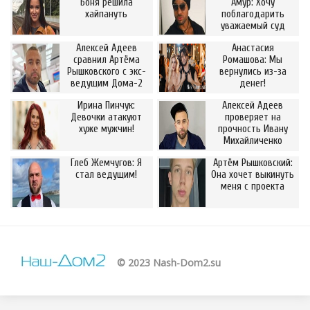
Боня решила
Амур: Хочу
хайпануть
поблагодарить
уважаемый суд
Алексей Адеев
Анастасия
сравнил Артёма
Ромашова: Мы
Рышковского с экс-
вернулись из-за
ведущим Дома-2
денег!
Ирина Пинчук:
Алексей Адеев
Девочки атакуют
проверяет на
хуже мужчин!
прочность Ивану
Михайличенко
Глеб Жемчугов: Я
Артём Рышковский:
стал ведущим!
Она хочет выкинуть
меня с проекта
© 2023 Nash-Dom2.su