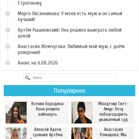
Строгонову
Марго Овсянникова: У меня есть муж и он самый
лучший!
Артём Рышковский: Она решила выиграть любой
ценой
Анастасия Жемчугова: Любимый мой муж, с днём
рождения!
Анонс на 6.08.2026
Популярное
Ксения Бородина:
Мондезир Свет-
Боня решила
Амур: Хочу
хайпануть
поблагодарить
уважаемый суд
Алексей Адеев
Анастасия
сравнил Артёма
Ромашова: Мы