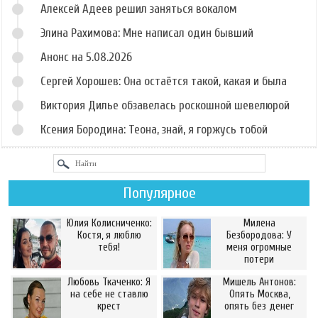
Алексей Адеев решил заняться вокалом
Элина Рахимова: Мне написал один бывший
Анонс на 5.08.2026
Сергей Хорошев: Она остаётся такой, какая и была
Виктория Дилье обзавелась роскошной шевелюрой
Ксения Бородина: Теона, знай, я горжусь тобой
Популярное
Юлия Колисниченко:
Милена
Костя, я люблю
Безбородова: У
тебя!
меня огромные
потери
Любовь Ткаченко: Я
Мишель Антонов:
на себе не ставлю
Опять Москва,
крест
опять без денег