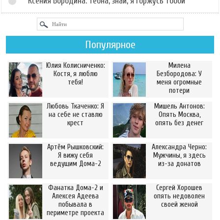
Ксения Бородина: Теона, знай, я горжусь тобой
Популярное
Юлия Колисниченко:
Милена
Костя, я люблю
Безбородова: У
тебя!
меня огромные
потери
Любовь Ткаченко: Я
Мишель Антонов:
на себе не ставлю
Опять Москва,
крест
опять без денег
Артём Рышковский:
Александра Черно:
Я вижу себя
Мужчины, я здесь
ведущим Дома-2
из-за донатов
Фанатка Дома-2 и
Сергей Хорошев
Алексея Адеева
опять недоволен
побывала в
своей женой
периметре проекта