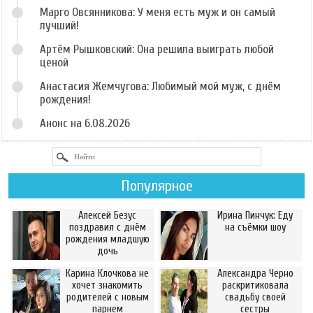
Марго Овсянникова: У меня есть муж и он самый
лучший!
Артём Рышковский: Она решила выиграть любой
ценой
Анастасия Жемчугова: Любимый мой муж, с днём
рождения!
Анонс на 6.08.2026
Популярное
Алексей Безус
Ирина Пинчук: Еду
поздравил с днём
на съёмки шоу
рождения младшую
дочь
Карина Клочкова не
Александра Черно
хочет знакомить
раскритиковала
родителей с новым
свадьбу своей
парнем
сестры