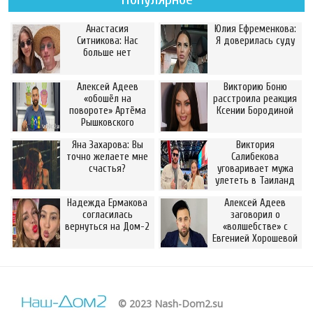
Анастасия
Юлия Ефременкова:
Ситникова: Нас
Я доверилась суду
больше нет
Алексей Адеев
Викторию Боню
«обошёл на
расстроила реакция
повороте» Артёма
Ксении Бородиной
Рышковского
Яна Захарова: Вы
Виктория
точно желаете мне
Салибекова
счастья?
уговаривает мужа
улететь в Таиланд
Надежда Ермакова
Алексей Адеев
согласилась
заговорил о
вернуться на Дом-2
«волшебстве» с
Евгенией Хорошевой
© 2023 Nash-Dom2.su