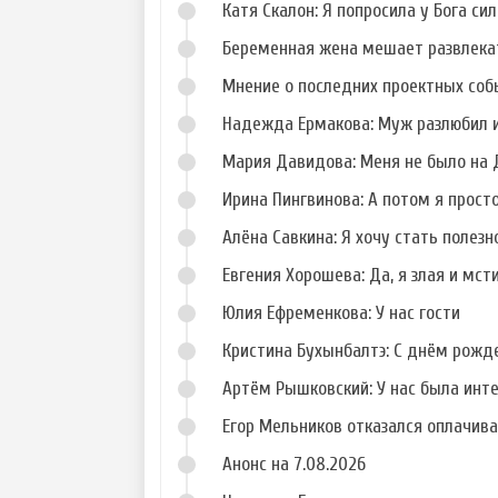
Катя Скалон: Я попросила у Бога сил
Беременная жена мешает развлека
Мнение о последних проектных собы
Надежда Ермакова: Муж разлюбил и
Фото Данила
Фото Кристины
Романова
Дерябиной
Мария Давидова: Меня не было на 
Ирина Пингвинова: А потом я прост
Алёна Савкина: Я хочу стать полезн
Евгения Хорошева: Да, я злая и мст
Фото Сергея
Фото Алены
Худякова
Павловой
Юлия Ефременкова: У нас гости
Кристина Бухынбалтэ: С днём рожд
Артём Рышковский: У нас была инт
Егор Мельников отказался оплачив
Анонс на 7.08.2026