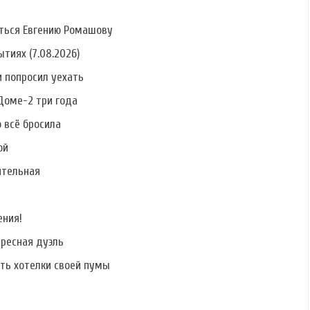
ться Евгению Ромашову
тиях (7.08.2026)
 попросил уехать
Фото Алины
Фото Антонины
Фото Елены
Алексеевой
Клименко
Кальник
Доме-2 три года
о всё бросила
ой
ительная
Фото Сергея
Фото Никиты
Фото Руслана
Катасонова
Лаптинского
Дядюшко
ения!
ересная дуэль
ать хотелки своей пумы