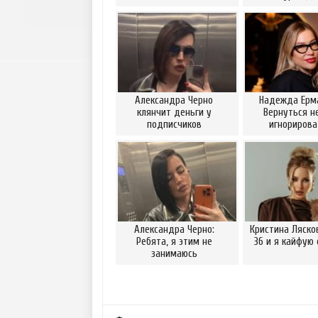
Александра Черно
Надежда Ерм
клянчит деньги у
Вернуться н
подписчиков
игнориров
Александра Черно:
Кристина Ляско
Ребята, я этим не
36 и я кайфую 
занимаюсь