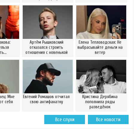
акова:
Артём Рышковский
Елена Тепловодская: Не
ельзя
отказался строить
выбрасывайте деньги на
ать…
отношения с новенькой
ветер
вец: Мне
Евгений Ромашов отчитал
Кристина Дерябина
от себя
свою антифанатку
пополнила ряды
разведёнок
Все слухи
Все новости