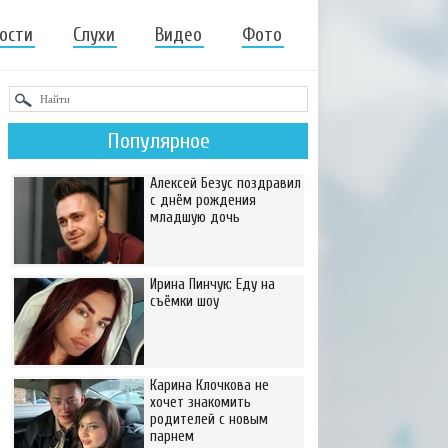
ости
Слухи
Видео
Фото
Популярное
Алексей Безус поздравил
с днём рождения
младшую дочь
Ирина Пинчук: Еду на
съёмки шоу
Карина Клочкова не
хочет знакомить
родителей с новым
парнем