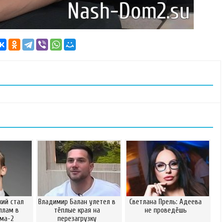
ий стал
Владимир Балан улетел в
Светлана Прель: Адеева
ллам в
тёплые края на
не проведёшь
ома-2
перезагрузку